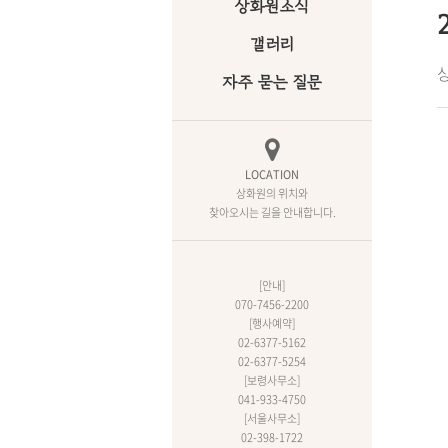
상화원소식
갤러리
상
자주 묻는 질문
LOCATION
상화원의 위치와
찾아오시는 길을 안내합니다.
[안내]
070-7456-2200
[행사예약]
02-6377-5162
02-6377-5254
[보령사무소]
041-933-4750
[서울사무소]
02-398-1722